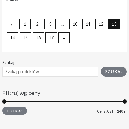
←
1
2
3
…
10
11
12
13
14
15
16
17
→
Szukaj
SZUKAJ
Filtruj wg ceny
FILTRUJ
Cena:
0 zł
—
140 zł