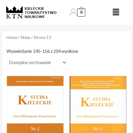
Skip
to
0
e
e
content
n
n
a
a
Home
/
Sklep
/ Strona 13
i
a
Wyświetlanie 145–156 z 204 wyników
n
k
.
s
.