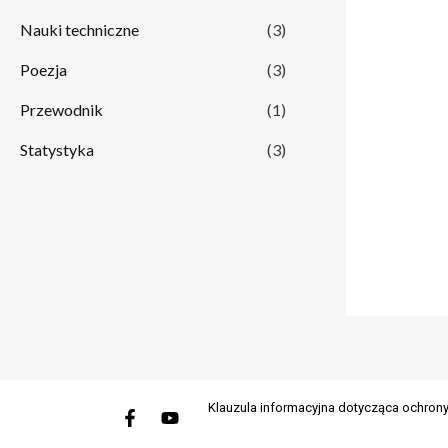
Nauki techniczne
(3)
Poezja
(3)
Przewodnik
(1)
Statystyka
(3)
Facebook-
Youtube
Klauzula informacyjna dotycząca ochro
f