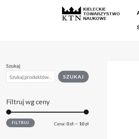
Skip
C
C
to
e
e
content
n
n
a
a
m
m
i
a
Szukaj
n
k
SZUKAJ
.
s
.
Filtruj wg ceny
FILTRUJ
Cena:
0 zł
—
10 zł