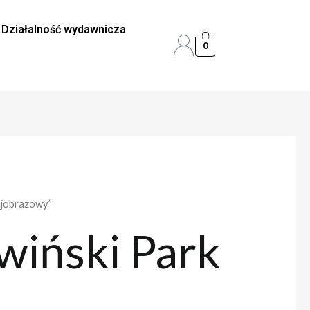
Działalność wydawnicza
0
ajobrazowy”
wiński Park