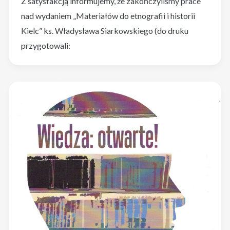
Z satysfakcją informujemy, że zakończyliśmy prace
nad wydaniem „Materiałów do etnografii i historii
Kielc” ks. Władysława Siarkowskiego (do druku
przygotowali: