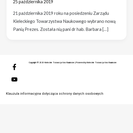
25 października 2019
21 października 2019 roku na posiedzeniu Zarządu
Kieleckiego Towarzystwa Naukowego wybrano nową
Panią Prezes. Została nią pani dr hab. Barbara […]
F
Y
Copyright © 2026 Kieleckie Towarzystwo Naukowe | Powered by Kieleckie Towarzystwo Naukowe
a
o
c
u
e
t
b
u
o
b
Klauzula informacyjna dotycząca ochrony danych osobowych
o
e
k
-
f