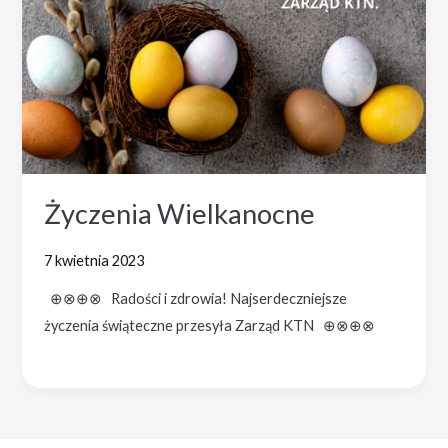
Życzenia Wielkanocne
7 kwietnia 2023
⊕⊗⊕⊗ Radości i zdrowia! Najserdeczniejsze
życzenia świąteczne przesyła Zarząd KTN ⊕⊗⊕⊗