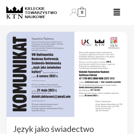
Skip
to
0
content
Język jako świadectwo