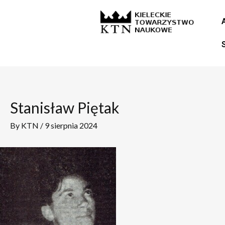
Skip
Post
to
navigation
content
Stanisław Piętak
By
KTN
/
9 sierpnia 2024