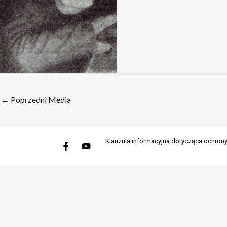
←
Poprzedni Media
Facebook-
Youtube
Klauzula informacyjna dotycząca ochro
f