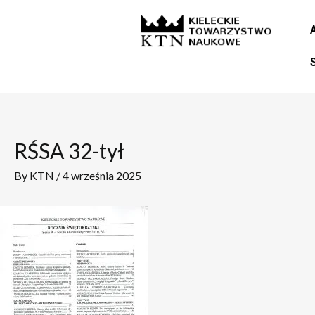
Skip
Post
to
navigation
content
RŚSA 32-tył
By
KTN
/
4 września 2025