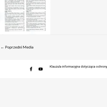
←
Poprzedni Media
Facebook-
Youtube
Klauzula informacyjna dotycząca ochro
f