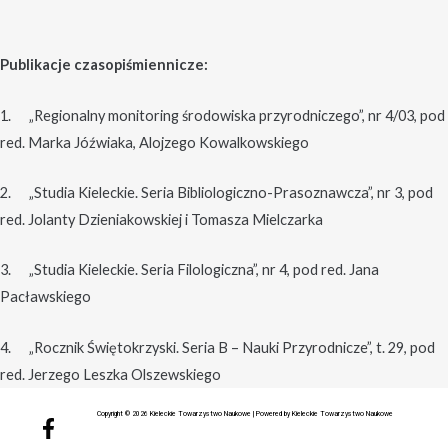
Publikacje czasopiśmiennicze:
1. „Regionalny monitoring środowiska przyrodniczego”, nr 4/03, pod
red. Marka Jóźwiaka, Alojzego Kowalkowskiego
2. „Studia Kieleckie. Seria Bibliologiczno-Prasoznawcza”, nr 3, pod
red. Jolanty Dzieniakowskiej i Tomasza Mielczarka
3. „Studia Kieleckie. Seria Filologiczna”, nr 4, pod red. Jana
Pacławskiego
4. „Rocznik Świętokrzyski. Seria B – Nauki Przyrodnicze”, t. 29, pod
red. Jerzego Leszka Olszewskiego
F
Y
Copyright © 2026 Kieleckie Towarzystwo Naukowe | Powered by Kieleckie Towarzystwo Naukowe
a
o