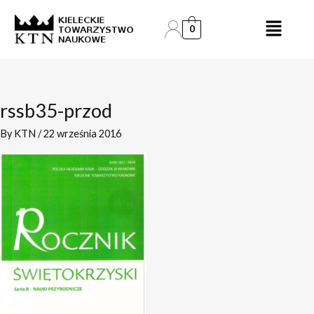
Skip
to
0
content
rssb35-przod
By
KTN
/
22 września 2016