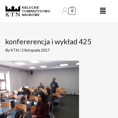
Skip
Post
to
navigation
0
content
konfererencja i wykład 425
By
KTN
/
2 listopada 2017