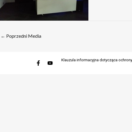
←
Poprzedni Media
Facebook-
Youtube
Klauzula informacyjna dotycząca ochro
f