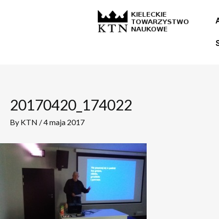
Skip
Post
to
navigation
content
20170420_174022
By
KTN
/
4 maja 2017