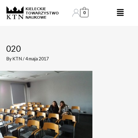
Skip
Post
to
navigation
0
content
020
By
KTN
/
4 maja 2017