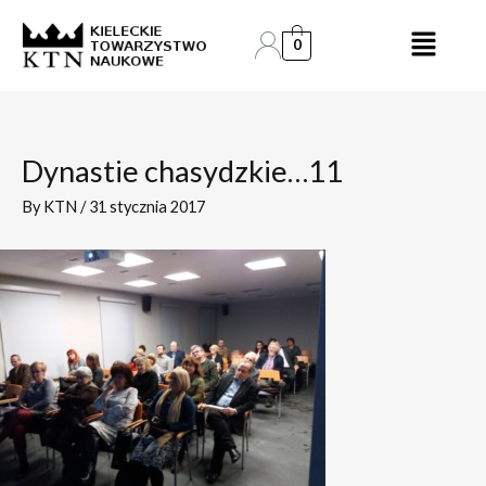
Skip
Post
to
navigation
0
content
Dynastie chasydzkie…11
By
KTN
/
31 stycznia 2017