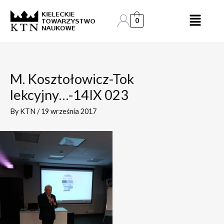
Skip
Post
to
navigation
0
content
M. Kosztołowicz-Tok
lekcyjny…-14IX 023
By
KTN
/
19 września 2017