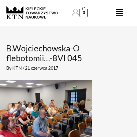
Skip
Post
to
navigation
0
content
B.Wojciechowska-O
flebotomii…-8VI 045
By
KTN
/
21 czerwca 2017