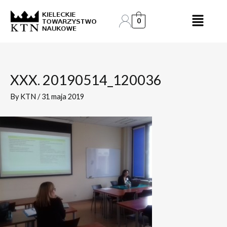
Skip
Post
to
navigation
0
content
XXX. 20190514_120036
By
KTN
/
31 maja 2019