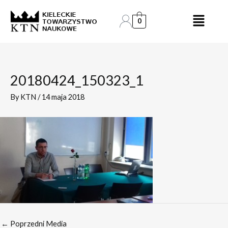
Skip
Post
to
navigation
0
content
20180424_150323_1
By
KTN
/
14 maja 2018
←
Poprzedni Media