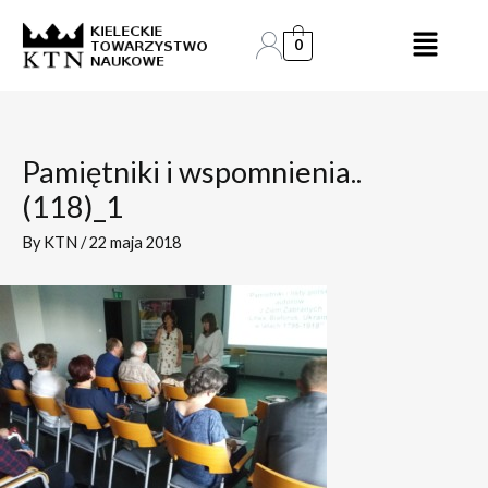
Skip
Post
to
navigation
0
content
Pamiętniki i wspomnienia..
(118)_1
By
KTN
/
22 maja 2018