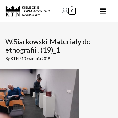
Skip
Post
to
navigation
0
content
W.Siarkowski-Materiały do
etnografii.. (19)_1
By
KTN
/
10 kwietnia 2018