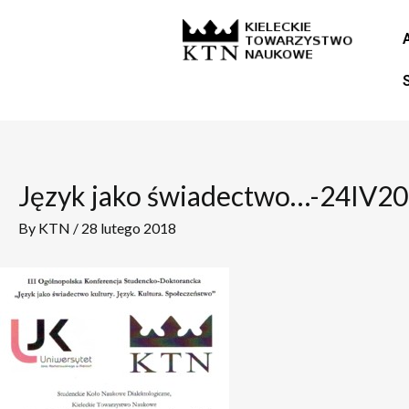
Skip
Post
to
navigation
content
Język jako świadectwo…-24IV2
By
KTN
/
28 lutego 2018