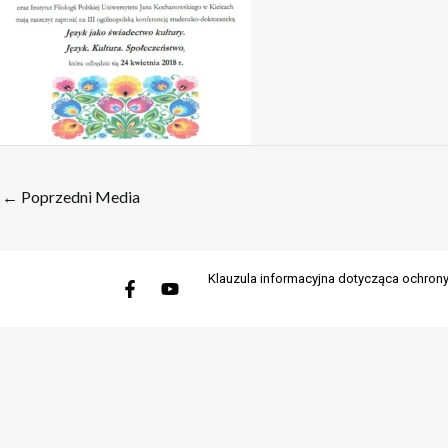
←
Poprzedni Media
Facebook-
Youtube
Klauzula informacyjna dotycząca ochro
f