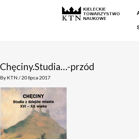
Skip
to
content
Chęciny.Studia…-przód
By
KTN
/
20 lipca 2017