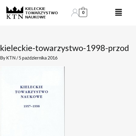
Skip
to
0
content
kieleckie-towarzystwo-1998-przod
By
KTN
/
5 października 2016