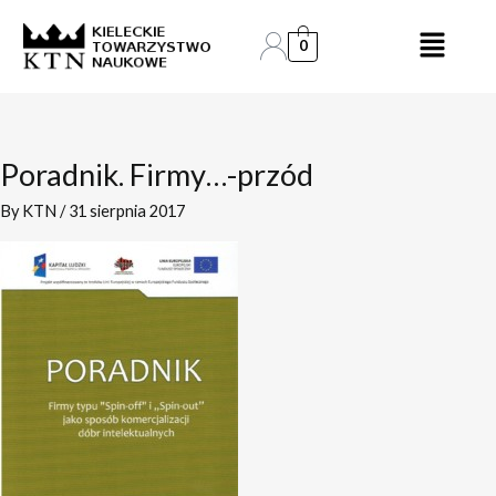
Skip
to
0
content
Poradnik. Firmy…-przód
By
KTN
/
31 sierpnia 2017