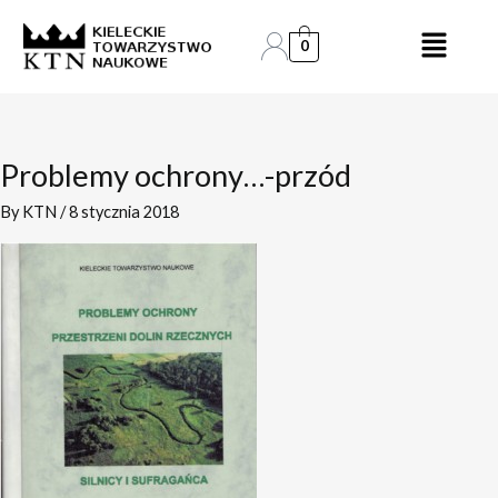
Skip
to
0
content
Problemy ochrony…-przód
By
KTN
/
8 stycznia 2018