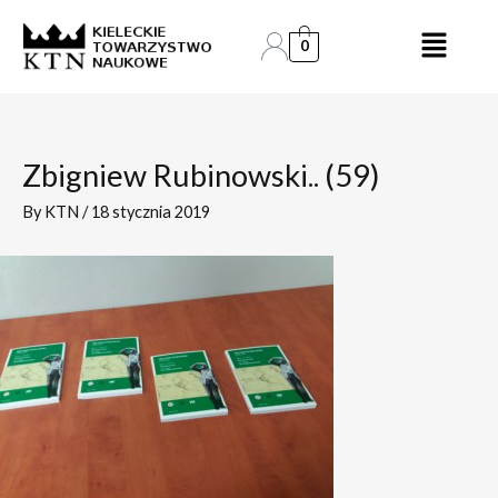
Skip
Post
to
navigation
0
content
Zbigniew Rubinowski.. (59)
By
KTN
/
18 stycznia 2019