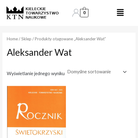
Skip
to
0
e
e
content
n
n
a
a
Home
/
Sklep
/ Produkty otagowane „Aleksander Wat”
Aleksander Wat
i
a
n
k
.
s
Wyświetlanie jednego wyniku
.