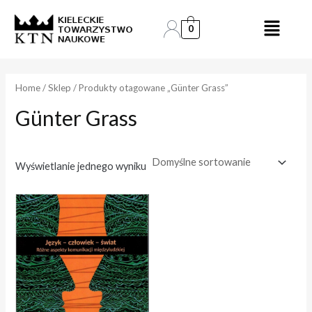
Skip
to
0
content
Home
/
Sklep
/ Produkty otagowane „Günter Grass”
Günter Grass
Wyświetlanie jednego wyniku