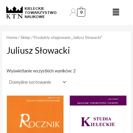
Skip
to
0
e
e
content
n
n
a
a
Home
/
Sklep
/ Produkty otagowane „Juliusz Słowacki”
Juliusz Słowacki
i
a
n
k
.
s
Wyświetlanie wszystkich wyników: 2
.