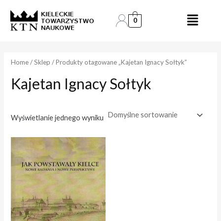
Skip
to
0
e
e
content
n
n
a
a
Home
/
Sklep
/ Produkty otagowane „Kajetan Ignacy Sołtyk”
Kajetan Ignacy Sołtyk
i
a
n
k
.
s
Wyświetlanie jednego wyniku
.