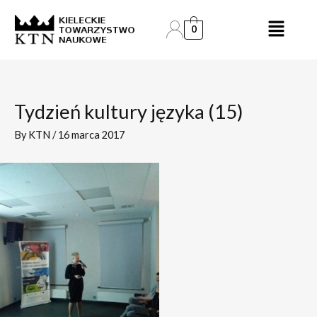
Skip
Post
to
navigation
0
content
Tydzień kultury języka (15)
By
KTN
/
16 marca 2017