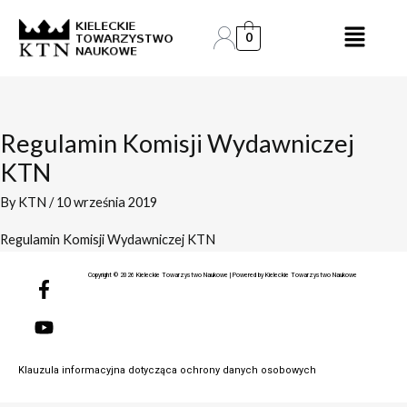
Skip
to
0
content
Regulamin Komisji Wydawniczej
KTN
By
KTN
/
10 września 2019
Regulamin Komisji Wydawniczej KTN
F
Y
Copyright © 2026 Kieleckie Towarzystwo Naukowe | Powered by Kieleckie Towarzystwo Naukowe
a
o
c
u
e
t
b
u
o
b
Klauzula informacyjna dotycząca ochrony danych osobowych
o
e