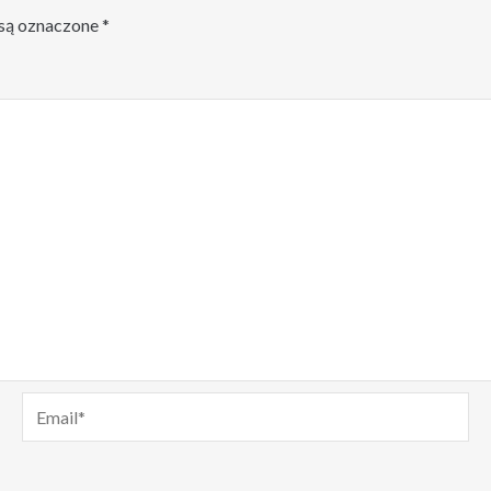
są oznaczone
*
Email*