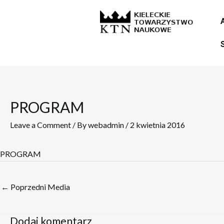
Skip
Post
to
navigation
content
PROGRAM
Leave a Comment
/ By
webadmin
/
2 kwietnia 2016
PROGRAM
←
Poprzedni Media
Dodaj komentarz