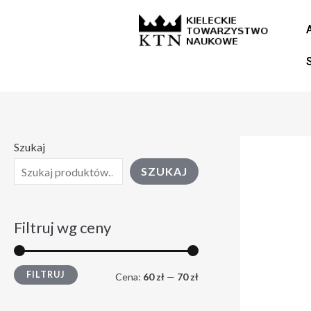
Skip
C
C
to
e
e
content
n
n
a
a
m
m
i
a
Szukaj
n
k
SZUKAJ
.
s
.
Filtruj wg ceny
FILTRUJ
Cena:
60 zł
—
70 zł