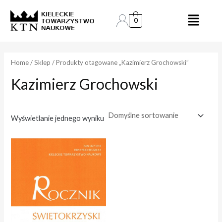
Skip
to
0
e
e
content
n
n
a
a
Home
/
Sklep
/ Produkty otagowane „Kazimierz Grochowski”
Kazimierz Grochowski
i
a
n
k
.
s
Wyświetlanie jednego wyniku
.