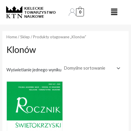
Skip
to
0
e
e
content
n
n
a
a
Home
/
Sklep
/ Produkty otagowane „Klonów”
Klonów
i
a
n
k
.
s
Wyświetlanie jednego wyniku
.