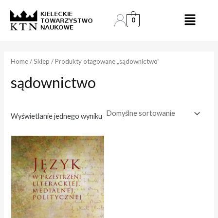
Skip
to
0
content
Home
/
Sklep
/ Produkty otagowane „sądownictwo”
sądownictwo
Wyświetlanie jednego wyniku