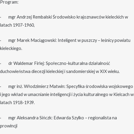
Program:
· mgr Andrzej Rembalski Środowisko krajoznawców kieleckich w
latach 1907-1960,
· mgr Marek Maciągowski: Inteligent w puszczy – leśnicy powiatu
kieleckiego.
· dr Waldemar Firlej: Społeczno-kulturalna działalność
duchowieństwa diecezji kieleckiej i sandomierskiej w XIX wieku.
· mgr inż. Włodzimierz Matwin: Specyfika środowiska wojskowego
i jego wkład w umacnianie inteligencji i życia kulturalnego w Kielcach w
latach 1918-1939.
· mgr Aleksandra Sińczk: Edwarda Szylko – regionalista na
prowincji