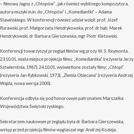
– filmową Jagnę z „Chłopów” , jak również wybitnego kompozytora,
autora muzyki m.in. do „Chłopów” i „Komediantki” – Adama
Sławińskiego. W konferencji również udział wzięli: prof. Józef
Rurawski, prof. Małgorzata Hendrykowska, prof. dr hab. Marek
Hendrykowski, dr Barbara Gierszewska, mgr Piotr Kletowski.
Konferencji towarzyszył przegląd filmów wg prozy W. S. Reymonta.
23.10.01. miała miejsce projekcja filmu: „Komediantka” (reżyseria Jerzy
Sztwierntnia, 1987), 24.10.01. wyświetlone zostały filmy: „Chłopi”
(reżyseria Jan Rybkowski, 1973), „Ziemia Obiecana” (reżyseria Andrzej
Wajda, nowa wersja 2000).
Konferencja odbyła się pod honorowym patronatem Marszałka
Województwa Świętokrzyskiego.
Sekretarzem naukowym przeglądu była dr Barbara Gierszewska,
wstęp przed projekcją filmów wygłaszał mgr Andrzej Kozieja.