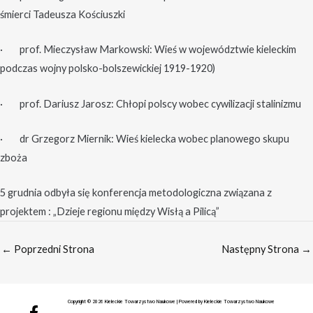
śmierci Tadeusza Kościuszki
· prof. Mieczysław Markowski: Wieś w województwie kieleckim
podczas wojny polsko-bolszewickiej 1919-1920)
· prof. Dariusz Jarosz: Chłopi polscy wobec cywilizacji stalinizmu
· dr Grzegorz Miernik: Wieś kielecka wobec planowego skupu
zboża
5 grudnia odbyła się konferencja metodologiczna związana z
projektem : „Dzieje regionu między Wisłą a Pilicą”
←
Poprzedni Strona
Następny Strona
→
F
Y
Copyright © 2026 Kieleckie Towarzystwo Naukowe | Powered by Kieleckie Towarzystwo Naukowe