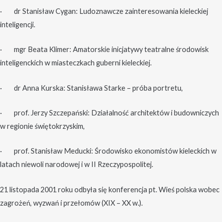
· dr Stanisław Cygan: Ludoznawcze zainteresowania kieleckiej
inteligencji.
· mgr Beata Klimer: Amatorskie inicjatywy teatralne środowisk
inteligenckich w miasteczkach guberni kieleckiej.
· dr Anna Kurska: Stanisława Starke – próba portretu,
· prof. Jerzy Szczepański: Działalność architektów i budowniczych
w regionie świętokrzyskim,
· prof. Stanisław Meducki: Środowisko ekonomistów kieleckich w
latach niewoli narodowej i w II Rzeczypospolitej.
21 listopada 2001 roku odbyła się konferencja pt. Wieś polska wobec
zagrożeń, wyzwań i przełomów (XIX – XX w.).