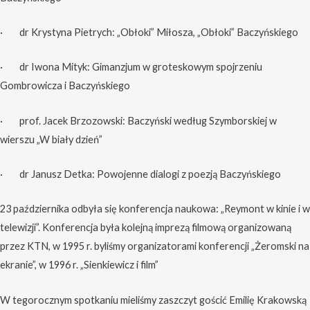
· dr Krystyna Pietrych: „Obłoki” Miłosza, „Obłoki” Baczyńskiego
· dr Iwona Mityk: Gimanzjum w groteskowym spojrzeniu
Gombrowicza i Baczyńskiego
· prof. Jacek Brzozowski: Baczyński według Szymborskiej w
wierszu „W biały dzień”
· dr Janusz Detka: Powojenne dialogi z poezją Baczyńskiego
23 października odbyła się konferencja naukowa: „Reymont w kinie i w
telewizji”. Konferencja była kolejną imprezą filmową organizowaną
przez KTN, w 1995 r. byliśmy organizatorami konferencji „Żeromski na
ekranie”, w 1996 r. „Sienkiewicz i film”
W tegorocznym spotkaniu mieliśmy zaszczyt gościć Emilię Krakowską