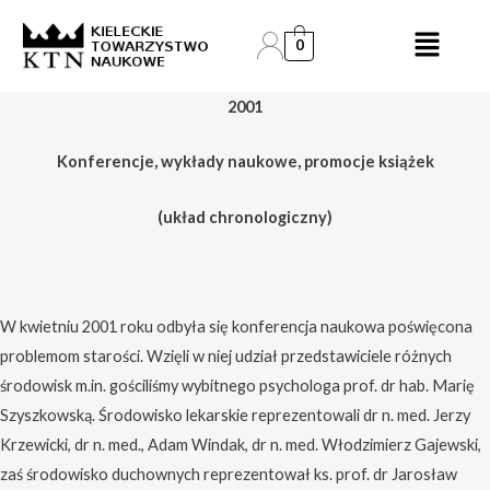
Skip
Post
to
navigation
0
content
2001
Konferencje, wykłady naukowe, promocje książek
(układ chronologiczny)
W kwietniu 2001 roku odbyła się konferencja naukowa poświęcona
problemom starości. Wzięli w niej udział przedstawiciele różnych
środowisk m.in. gościliśmy wybitnego psychologa prof. dr hab. Marię
Szyszkowską. Środowisko lekarskie reprezentowali dr n. med. Jerzy
Krzewicki, dr n. med., Adam Windak, dr n. med. Włodzimierz Gajewski,
zaś środowisko duchownych reprezentował ks. prof. dr Jarosław