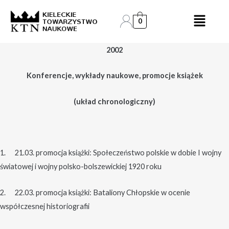
Skip
Post
to
navigation
0
content
2002
Konferencje, wykłady naukowe, promocje książek
(układ chronologiczny)
1. 21.03. promocja książki: Społeczeństwo polskie w dobie I wojny
światowej i wojny polsko-bolszewickiej 1920 roku
2. 22.03. promocja książki: Bataliony Chłopskie w ocenie
współczesnej historiografii