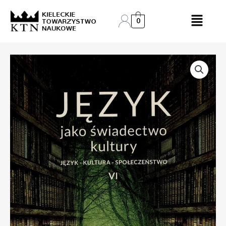
Skip
to
0
content
ilość
Język
jako
świadectwo
kultury
VI