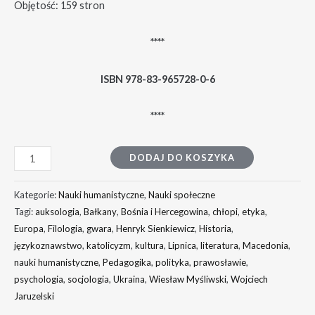
Objętość: 159 stron
****
ISBN 978-83-965728-0-6
****
DODAJ DO KOSZYKA
Kategorie:
Nauki humanistyczne
,
Nauki społeczne
Tagi:
auksologia
,
Bałkany
,
Bośnia i Hercegowina
,
chłopi
,
etyka
,
Europa
,
Filologia
,
gwara
,
Henryk Sienkiewicz
,
Historia
,
językoznawstwo
,
katolicyzm
,
kultura
,
Lipnica
,
literatura
,
Macedonia
,
nauki humanistyczne
,
Pedagogika
,
polityka
,
prawosławie
,
psychologia
,
socjologia
,
Ukraina
,
Wiesław Myśliwski
,
Wojciech
Jaruzelski