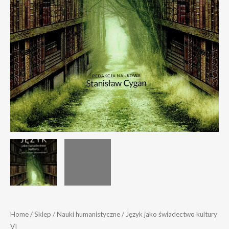
Home
/
Sklep
/
Nauki humanistyczne
/ Język jako świadectwo kultury
VI