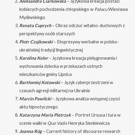
Aleksandra Ciarkowska
– Językowa kreacja postaci
kobiecych pochodzenia chłopskiego w
Pałacu
Wiesława
Myśliwskiego
Renata Cuprych
– Obraz odczuć witalno-duchowych z
perspektywy osób starszych
Piotr Czajkowski
– Ekspresywy werbalne w polsko-
ukraińskiej tradycji lingwistycznej
Karolina Keler
– Językowa kreacja pielęgnowania i
wychowania dziecka w przekazach ustnych
mieszkańców gminy Lipnica
Bartłomiej Kotowski
– Język cyberprzestrzeni w
czasach agresji militarnej na Ukrainie
Marcin Pawlicki
– Językowa analiza wstępnej części
aktu hipnotycznego
Katarzyna Maria Pietrzyk
– Portret Ursusa i tura w
scenie walki w
Quo Vadis
Henryka Sienkiewicza
Joanna Róg
– Current history of discourse research