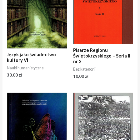
Pisarze Regionu
Język jako świadectwo
Świętokrzyskiego – Seria II
kultury VI
nr 2
Nauki humanistyczne
Bez kategorii
30,00
zł
10,00
zł