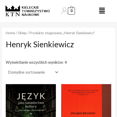
Skip
to
0
e
e
content
n
n
a
a
Home
/
Sklep
/ Produkty otagowane „Henryk Sienkiewicz”
Henryk Sienkiewicz
i
a
n
k
.
s
Wyświetlanie wszystkich wyników: 4
.