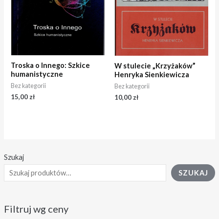
Troska o Innego: Szkice
W stulecie „Krzyżaków”
humanistyczne
Henryka Sienkiewicza
Bez kategorii
Bez kategorii
15,00
zł
10,00
zł
Szukaj
SZUKAJ
Filtruj wg ceny