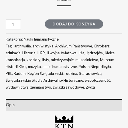
****
DODAJ DO KOSZYKA
Kategoria:
Nauki humanistyczne
Tagi:
archiwalia
,
archiwistyka
,
Archiwum Państwowe
,
Chroberz
,
edukacja
,
Historia
,
II RP
,
II wojna światowa
,
Iłża
,
Jędrzejów
,
Kielce
,
konspiracja
,
kościoły
,
listy
,
międzywojnie
,
muzealnictwo
,
Muzeum
Historii Kielc
,
muzyka
,
nauki humanistyczne
,
Polska Niepodległa
,
PRL
,
Radom
,
Region Świętokrzyski
,
rodzina
,
Starachowice
,
Świętokrzyskie Studia Archiwalno-Historyczne
,
współczesność
,
wydawnictwa
,
ziemiaństwo
,
związki zawodowe
,
Żydzi
Opis