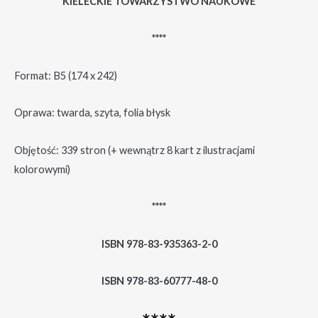
KIELECKIE TOWARZYSTWO NAUKOWE
****
Format: B5 (174 x 242)
Oprawa: twarda, szyta, folia błysk
Objętość: 339 stron (+ wewnątrz 8 kart z ilustracjami
kolorowymi)
****
ISBN 978-83-935363-2-0
ISBN 978-83-60777-48-0