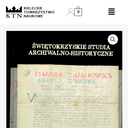
Skip
to
0
content
ilość
Świętokrzyskie
Studia
Archiwalno-
Historyczne
I