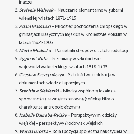
inaczej
Stefania Walasek
– Nauczanie elementarne w guberni
wileńskiej w latach 1871-1915
Adam Massalski
– Młodzież pochodzenia chłopskiego w
gimnazjach klasycznych męskich w Królestwie Polskim w
latach 1864-1905
Marta Meducka
– Pamiętniki chłopów o szkole i edukacji
Zygmunt Ruta
– Przemiany w szkolnictwie
województwa kieleckiego w latach 1918-1939
Czesław Szczepańczyk
– Szkolnictwo i edukacja w
dokumentach władz okupacyjnych
Stanisław Siekierski
– Między wspólnotą lokalną a
społecznością zewnątrzsterowną (refleksji kilka o
charakterze antropologicznym)
Izabella Bukraba-Rylska
– Perspektywy młodzieży
wiejskiej – perspektywy środowisk wiejskich
Wanda Dróżka
– Rola i pozycja społeczna nauczyciela w