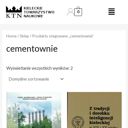
Skip
to
0
e
e
content
n
n
a
a
Home
/
Sklep
/ Produkty otagowane „cementownie”
cementownie
i
a
n
k
.
s
Wyświetlanie wszystkich wyników: 2
.