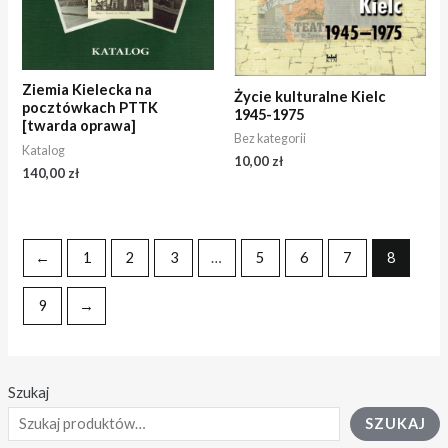
Ziemia Kielecka na
Życie kulturalne Kielc
pocztówkach PTTK
1945-1975
[twarda oprawa]
Bez kategorii
Katalog
10,00
zł
140,00
zł
←
1
2
3
…
5
6
7
8
9
→
Szukaj
SZUKAJ