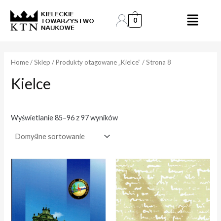
Skip
to
0
e
e
content
n
n
a
a
Home
/
Sklep
/
Produkty otagowane „Kielce”
/ Strona 8
Kielce
i
a
n
k
.
s
Wyświetlanie 85–96 z 97 wyników
.