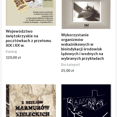
Województwo
Wykorzystanie
świętokrzyskie na
organizmów
pocztówkach z przełomu
wskaźnikowych w
XIX i XX w.
bioindykacji środowisk
Katalog
lądowych i wodnych na
120,00
zł
wybranych przykładach
Bez kategorii
25,00
zł