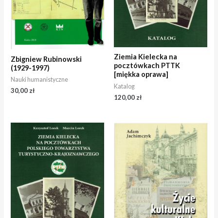
Ziemia Kielecka na
Zbigniew Rubinowski
pocztówkach PTTK
(1929-1997)
[miękka oprawa]
Nauki humanistyczne
Katalog
30,00
zł
120,00
zł