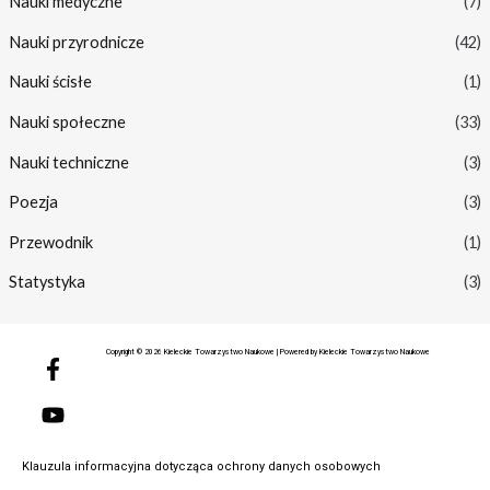
Nauki medyczne
(7)
Nauki przyrodnicze
(42)
Nauki ścisłe
(1)
Nauki społeczne
(33)
Nauki techniczne
(3)
Poezja
(3)
Przewodnik
(1)
Statystyka
(3)
F
Y
Copyright © 2026 Kieleckie Towarzystwo Naukowe | Powered by Kieleckie Towarzystwo Naukowe
a
o
c
u
e
t
b
u
o
b
Klauzula informacyjna dotycząca ochrony danych osobowych