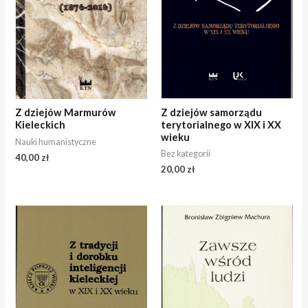
Z dziejów samorządu
Z dziejów Marmurów
terytorialnego w XIX i XX
Kieleckich
wieku
Nauki humanistyczne
Bez kategorii
40,00
zł
20,00
zł