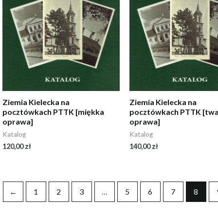
Ziemia Kielecka na
Ziemia Kielecka na
pocztówkach PTTK [miękka
pocztówkach PTTK [tw
oprawa]
oprawa]
Katalog
Katalog
120,00
zł
140,00
zł
←
1
2
3
…
5
6
7
8