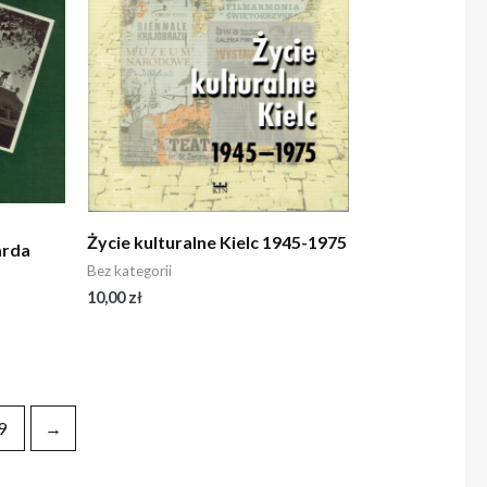
Życie kulturalne Kielc 1945-1975
arda
Bez kategorii
10,00
zł
9
→