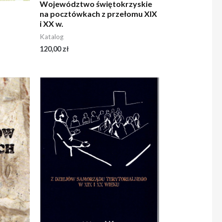
Województwo świętokrzyskie
na pocztówkach z przełomu XIX
i XX w.
Katalog
120,00
zł