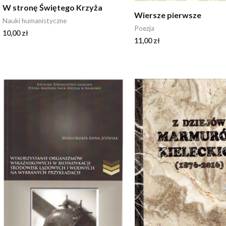
W stronę Świętego Krzyża
Wiersze pierwsze
Nauki humanistyczne
Poezja
10,00
zł
11,00
zł