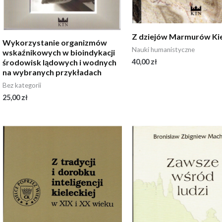
Z dziejów Marmurów Kie
Wykorzystanie organizmów
Nauki humanistyczne
wskaźnikowych w bioindykacji
środowisk lądowych i wodnych
40,00
zł
na wybranych przykładach
Bez kategorii
25,00
zł