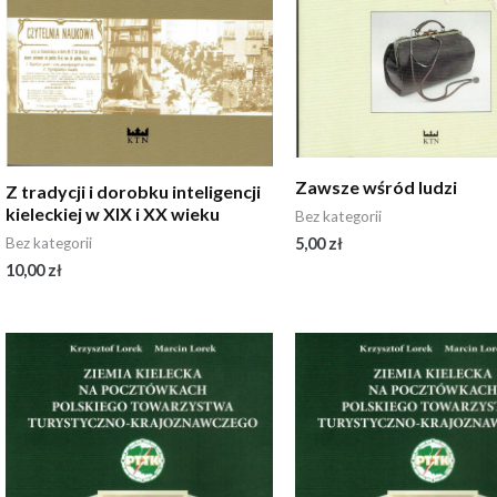
Zawsze wśród ludzi
Z tradycji i dorobku inteligencji
kieleckiej w XIX i XX wieku
Bez kategorii
Bez kategorii
5,00
zł
10,00
zł