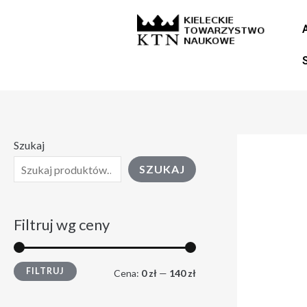
Skip
C
C
to
e
e
content
n
n
a
a
m
m
i
a
Szukaj
n
k
SZUKAJ
.
s
.
Filtruj wg ceny
FILTRUJ
Cena:
0 zł
—
140 zł