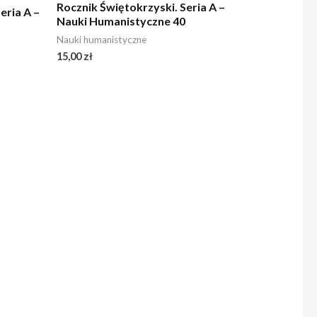
Rocznik Świętokrzyski. Seria A –
eria A –
Nauki Humanistyczne 40
8
Nauki humanistyczne
15,00
zł