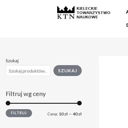
Skip
C
C
to
e
e
content
n
n
a
a
m
m
i
a
Szukaj
n
k
SZUKAJ
.
s
.
Filtruj wg ceny
FILTRUJ
Cena:
10 zł
—
40 zł