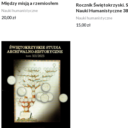
Między misją a rzemiosłem
Rocznik Świętokrzyski. S
Nauki Humanistyczne 3
Nauki humanistyczne
20,00
zł
Nauki humanistyczne
15,00
zł