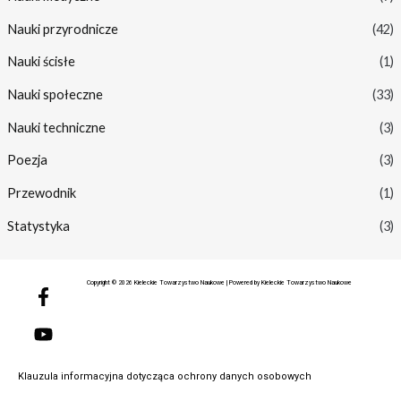
Nauki przyrodnicze
(42)
Nauki ścisłe
(1)
Nauki społeczne
(33)
Nauki techniczne
(3)
Poezja
(3)
Przewodnik
(1)
Statystyka
(3)
F
Y
Copyright © 2026 Kieleckie Towarzystwo Naukowe | Powered by Kieleckie Towarzystwo Naukowe
a
o
c
u
e
t
b
u
o
b
Klauzula informacyjna dotycząca ochrony danych osobowych
o
e