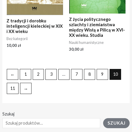
Z życia politycznego
Z tradycji i dorobku
szlachty i ziemiaństwa
inteligencji kieleckiej w XIX
między Wisłą a Pilicą w XVI-
i XX wieku
XX wieku. Studia
Bez kategorii
Nauki humanistyczne
10,00
zł
30,00
zł
←
1
2
3
…
7
8
9
10
11
→
Szukaj
SZUKAJ