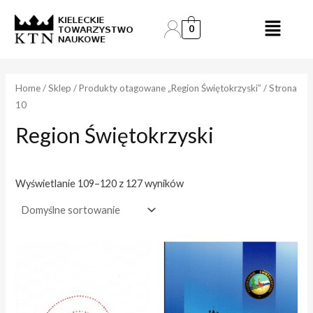
Skip
to
0
e
e
content
n
n
a
a
Home
/
Sklep
/
Produkty otagowane „Region Świętokrzyski”
/ Strona
10
i
a
Region Świętokrzyski
n
k
.
s
.
Wyświetlanie 109–120 z 127 wyników