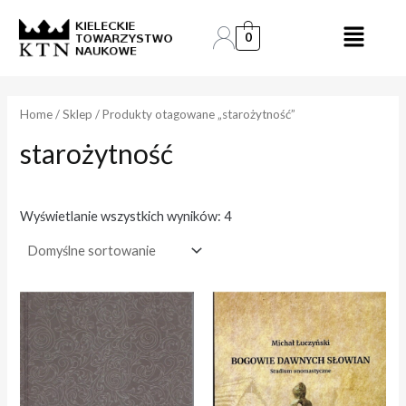
Skip
to
0
e
e
content
n
n
a
a
Home
/
Sklep
/ Produkty otagowane „starożytność”
starożytność
i
a
n
k
.
s
Wyświetlanie wszystkich wyników: 4
.