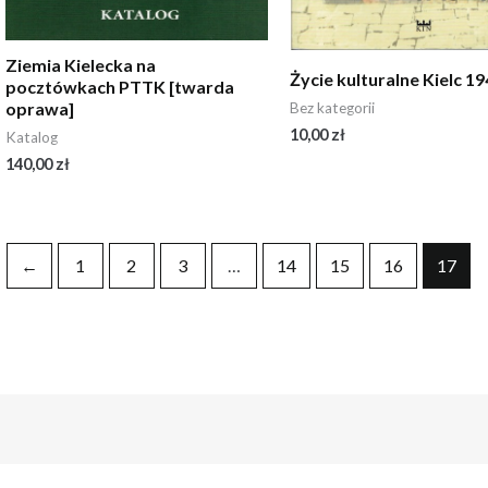
Ziemia Kielecka na
Życie kulturalne Kielc 1
pocztówkach PTTK [twarda
oprawa]
Bez kategorii
10,00
zł
Katalog
140,00
zł
←
1
2
3
…
14
15
16
17