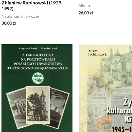
Zbigniew Rubinowski (1929-
Album
1997)
26,00
zł
Nauki humanistyczne
30,00
zł