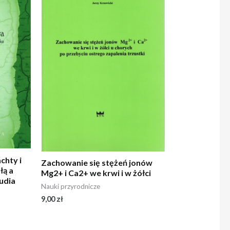
chty i
Zachowanie się stężeń jonów
łą a
Mg2+ i Ca2+ we krwi i w żółci
tudia
Nauki przyrodnicze
9,00
zł