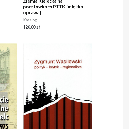
Ziemia Kielecka na
pocztówkach PTTK [miękka
oprawa]
Katalog
120,00
zł