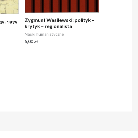
Zygmunt Wasilewski: polityk –
945-1975
krytyk – regionalista
Nauki humanistyczne
5,00
zł