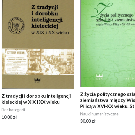
Z życia politycznego szla
Z tradycji i dorobku inteligencji
ziemiaństwa między Wis
kieleckiej w XIX i XX wieku
Pilicą w XVI-XX wieku. S
Bez kategorii
Nauki humanistyczne
10,00
zł
30,00
zł