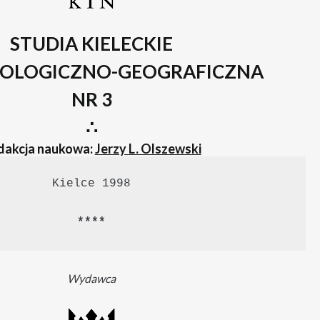
STUDIA KIELECKIE
EOLOGICZNO-GEOGRAFICZNA
NR 3
∴
dakcja naukowa:
Jerzy L. Olszewski
Kielce 1998

****
Wydawca