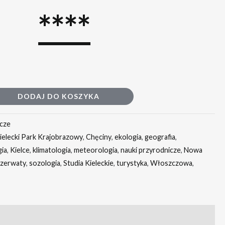
****
DODAJ DO KOSZYKA
icze
elecki Park Krajobrazowy
,
Chęciny
,
ekologia
,
geografia
,
gia
,
Kielce
,
klimatologia
,
meteorologia
,
nauki przyrodnicze
,
Nowa
ezerwaty
,
sozologia
,
Studia Kieleckie
,
turystyka
,
Włoszczowa
,