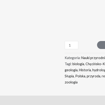
Kategoria:
Nauki przyrodn
Tagi:
biologia
,
Chęcińsko-Ki
geologia
,
Historia
,
hydrolo
Słupia
,
Polska
,
przyroda
,
r
zoologia