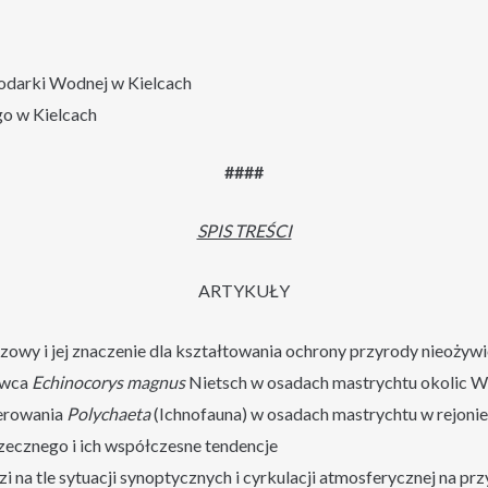
darki Wodnej w Kielcach
o w Kielcach
####
SPIS TREŚCI
ARTYKUŁY
owy i jej znaczenie dla kształtowania ochrony przyrody nieożywi
owca
Echinocorys magnus
Nietsch w osadach mastrychtu okolic
erowania
Polychaeta
(Ichnofauna) w osadach mastrychtu w rejo
ecznego i ich współczesne tendencje
 na tle sytuacji synoptycznych i cyrkulacji atmosferycznej na prz