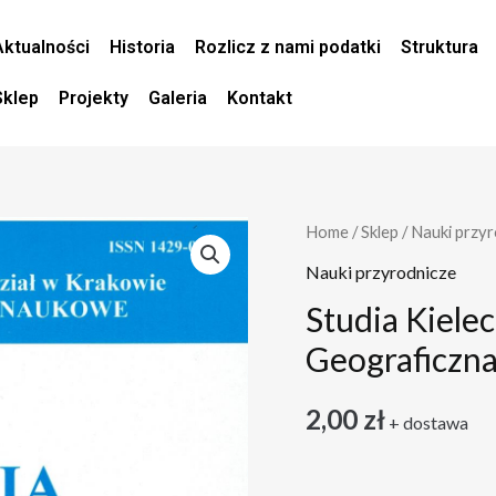
Aktualności
Historia
Rozlicz z nami podatki
Struktura
Sklep
Projekty
Galeria
Kontakt
ilość
Home
/
Sklep
/
Nauki przyr
Studia
Nauki przyrodnicze
Kieleckie.
Studia Kielec
Seria
Geograficzna
Geologiczno-
Geograficzna
2,00
zł
+ dostawa
3